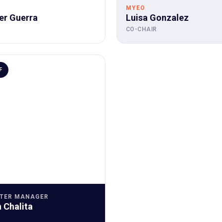
MYEO
er Guerra
Luisa Gonzalez
CO-CHAIR
F
TER MANAGER
 Chalita