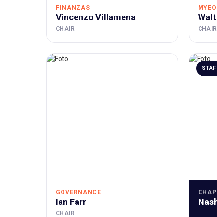
FINANZAS
MYEO
Vincenzo Villamena
Walt
CHAIR
CHAIR
STAF
GOVERNANCE
CHAP
Ian Farr
Nash
CHAIR